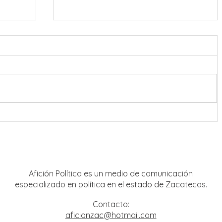
onreal
Refuerzan coordinación en
estrategia de seguridad para Feria
Nacional de Fresnillo
Afición Política es un medio de comunicación
especializado en política en el estado de Zacatecas.
Contacto:
aficionzac@hotmail.com