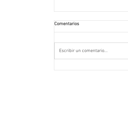
Comentarios
Escribir un comentario...
Encabeza Gobernador David M
Ávila primer Foro por la
Transformación del Campo
Zacatecano