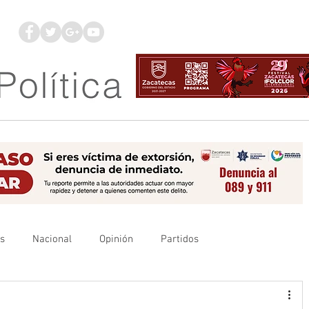
os
Nacional
Opinión
Partidos
es
UAZ
Denuncia
Poder Judicial