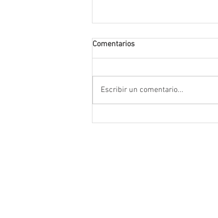
Comentarios
Escribir un comentario...
Encabeza Gobernador David M
Ávila primer Foro por la
Transformación del Campo
Zacatecano