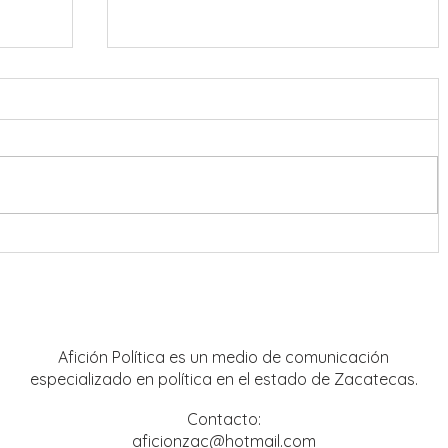
onreal
Refuerzan coordinación en
estrategia de seguridad para Feria
Nacional de Fresnillo
Afición Política es un medio de comunicación
especializado en política en el estado de Zacatecas.
Contacto:
aficionzac@hotmail.com