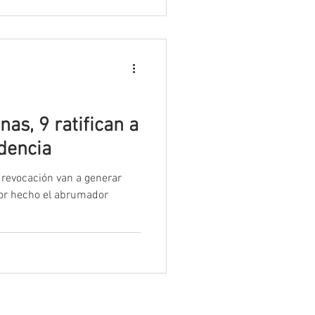
as, 9 ratifican a
dencia
a revocación van a generar
o el abrumador