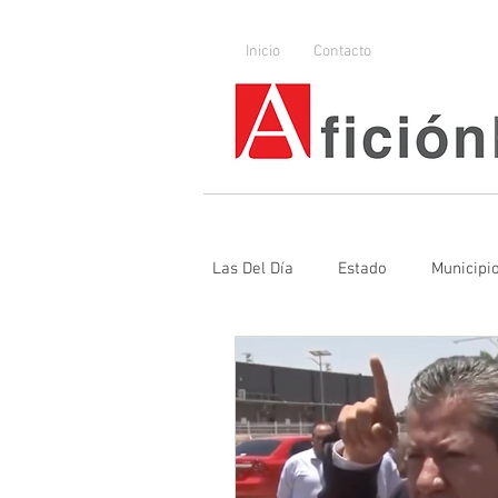
Inicio
Contacto
Las Del Día
Estado
Municipi
UAZ
Denuncia
Poder J