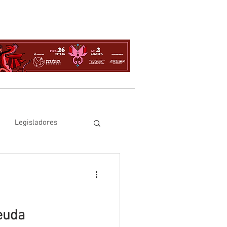
Legisladores
euda