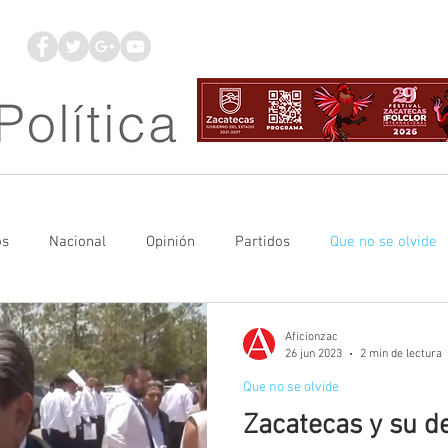
os
Nacional
Opinión
Partidos
Que no se olvide
udicial
Mineros LNBP
Aficionzac
26 jun 2023
2 min de lectura
Que no se olvide
Zacatecas y su d