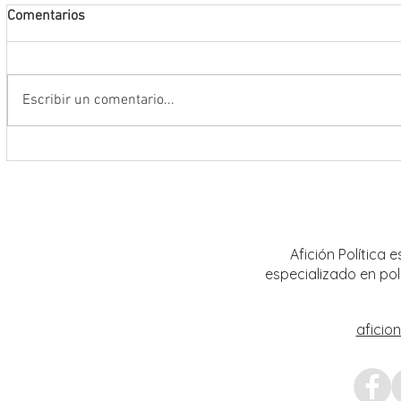
Comentarios
Escribir un comentario...
Conmemoran tercer centenario
El rit
luctuoso de Fray Margil de Jesús
bailar
Afición Política
especializado en pol
aficio