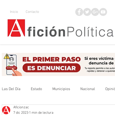
Inicio
Contacto
Las Del Día
Estado
Municipios
Nacional
Opini
Aficionzac
Que no se olvide
Legisladores
UAZ
Denuncia
7 dic 2023
1 min de lectura