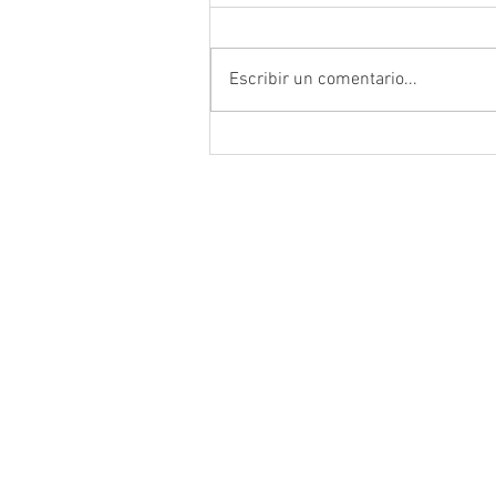
Escribir un comentario...
Anuncia Gobernador David Mo
campaña estatal para prevenir
combatir la extorsión en el ca
zacatecano