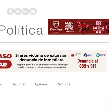
os
Nacional
Opinión
Partidos
es
UAZ
Denuncia
Poder Judicial