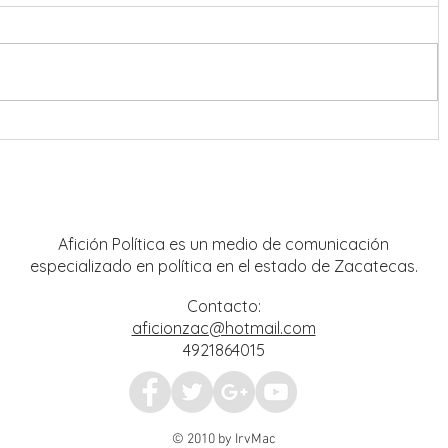
nreal
Operación Rastrillo debilita
 y
estructuras criminales; aseguran
mpo
tigre de bengala y avanzan
investigaciones por hechos del 18 de
julio
Afición Política es un medio de comunicación
especializado en política en el estado de Zacatecas.
Contacto:
aficionzac@hotmail.com
4921864015
© 2010 by IrvMac