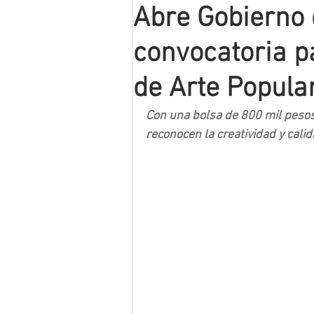
Abre Gobierno 
Mineros LNBP
convocatoria p
de Arte Popula
Con una bolsa de 800 mil pesos
reconocen la creatividad y cali