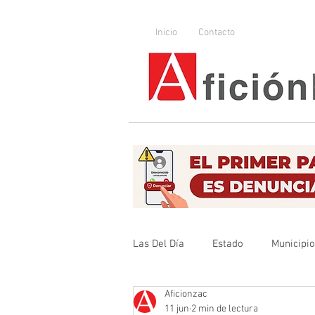
Inicio
Contacto
Las Del Día
Estado
Municipi
Aficionzac
Que no se olvide
Legislador
11 jun
2 min de lectura