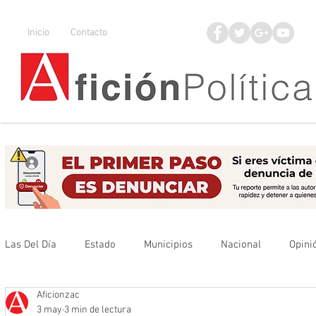
Inicio
Contacto
Las Del Día
Estado
Municipios
Nacional
Opini
Aficionzac
Que no se olvide
Legisladores
UAZ
Denuncia
3 may
3 min de lectura