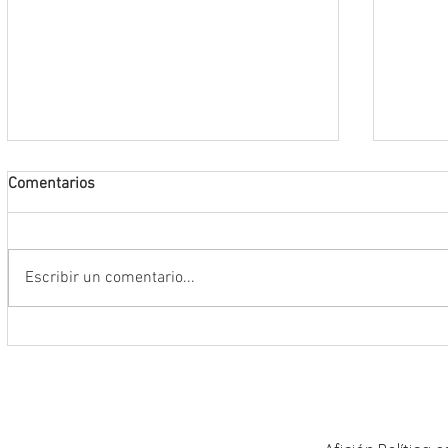
Comentarios
Escribir un comentario...
Encabeza Gobernador David Monreal
Refuer
Ávila primer Foro por la
estrat
Transformación del Campo
Nacion
Zacatecano