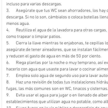
incluso para varias descargas.
3.	Asegúrate que tus WC sean ahorradores, los hay de hasta 2.8 litros por 
descarga. Si no lo son, cámbialos o coloca botellas llena
menos agua.
4.	Reutiliza el agua de la lavadora para otras cargas, el WC o para labores del aseo, 
como trapear o limpiar patios.
5.	Cierra la llave mientras te enjabonas, te cepillas los dientes o lavas trastes, y 
asegúrate de tener aireadores, que se instalan fácilment
y reducen el gasto de agua en más de 50 por ciento.
6.	Riega plantas por la noche o muy temprano, así evitas la evaporación. Y puedes 
hacerlo con agua que usaste para lavar o cocinar alime
7.	Emplea solo agua de segundo uso para lavar auto
8.	Haz una revisión de todas tus instalaciones hidráulicas para detectar y corregir 
fugas, las más comunes son en WC, tinacos y cisternas
9.	Evita usar el agua para jugar o en llenado de albercas en casas, opta por acudir a 
establecimientos que utilizan agua no potable, como al