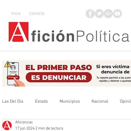
Inicio
Contacto
Las Del Día
Estado
Municipios
Nacional
Opini
Aficionzac
Que no se olvide
Legisladores
UAZ
Denuncia
17 jun 2024
2 min de lectura