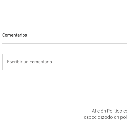
Comentarios
Escribir un comentario...
Encabeza Gobernador David Monreal
Refuer
Ávila primer Foro por la
estrat
Transformación del Campo
Nacion
Zacatecano
Afición Política
especializado en pol