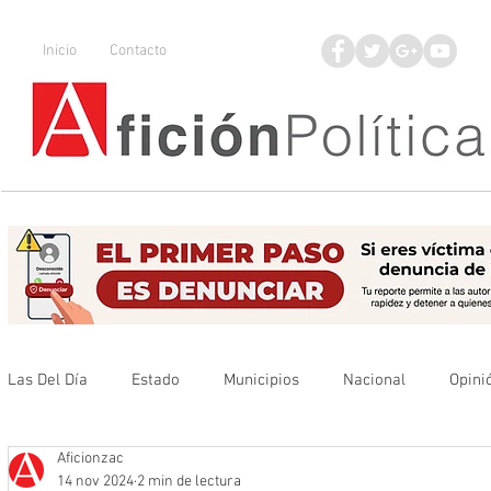
Inicio
Contacto
Las Del Día
Estado
Municipios
Nacional
Opini
Aficionzac
Que no se olvide
Legisladores
UAZ
Denuncia
14 nov 2024
2 min de lectura