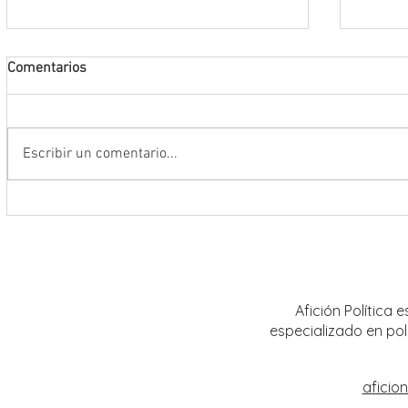
Comentarios
Escribir un comentario...
Encabeza Gobernador David Monreal
Refuer
Ávila primer Foro por la
estrat
Transformación del Campo
Nacion
Zacatecano
Afición Política
especializado en pol
aficio