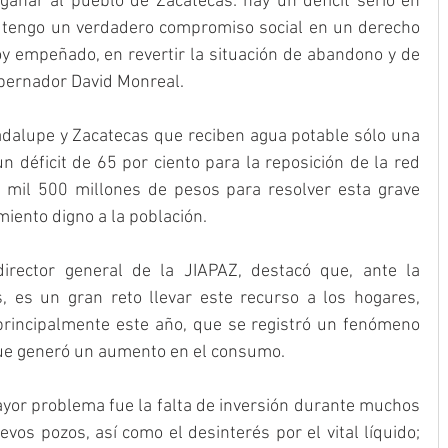
añar al pueblo de Zacatecas: hay un déficit serio en 
, tengo un verdadero compromiso social en un derecho 
oy empeñado, en revertir la situación de abandono y de 
obernador David Monreal.
adalupe y Zacatecas que reciben agua potable sólo una 
 déficit de 65 por ciento para la reposición de la red 
 mil 500 millones de pesos para resolver esta grave 
iento digno a la población.
director general de la JIAPAZ, destacó que, ante la 
 es un gran reto llevar este recurso a los hogares, 
principalmente este año, que se registró un fenómeno 
que generó un aumento en el consumo.
yor problema fue la falta de inversión durante muchos 
vos pozos, así como el desinterés por el vital líquido; 