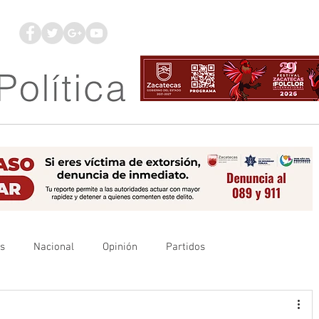
os
Nacional
Opinión
Partidos
es
UAZ
Denuncia
Poder Judicial