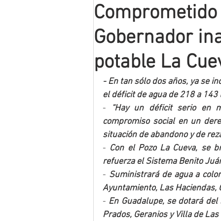
Comprometido c
Mineros LNBP
Gobernador ina
potable La Cue
- En tan sólo dos años, ya se in
el déficit de agua de 218 a 143 
- 
“Hay un déficit serio en 
compromiso social en un derec
situación de abandono y de reza
- 
Con el Pozo La Cueva, se b
refuerza el Sistema Benito Juá
- 
Suministrará de agua a colon
Ayuntamiento, Las Haciendas, 
- 
En Guadalupe, se dotará del s
Prados, Geranios y Villa de Las