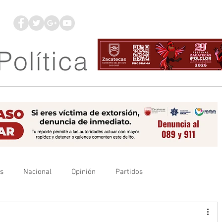
os
Nacional
Opinión
Partidos
es
UAZ
Denuncia
Poder Judicial