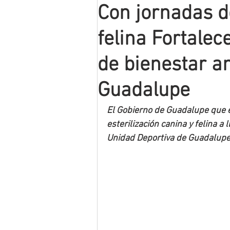
Con jornadas de
Mineros LNBP
felina Fortalec
de bienestar a
Guadalupe
El Gobierno de Guadalupe que en
esterilización canina y felina a
Unidad Deportiva de Guadalupe,