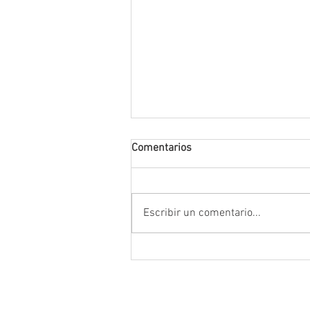
Comentarios
Escribir un comentario...
Da inicio el Festival Cultural y
Artístico de Guadalupe 2026