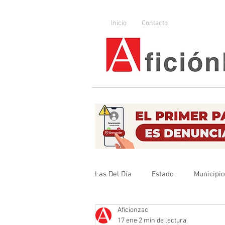
Inicio
Contacto
Las Del Día
Estado
Municipi
Aficionzac
Que no se olvide
Legislador
17 ene
2 min de lectura