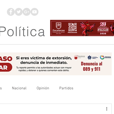
os
Nacional
Opinión
Partidos
es
UAZ
Denuncia
Poder Judicial