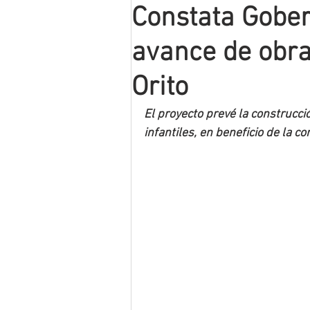
Constata Gobe
Mineros LNBP
avance de obra
Orito
El proyecto prevé la construcc
infantiles, en beneficio de la 