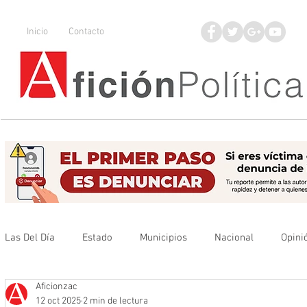
Inicio
Contacto
Las Del Día
Estado
Municipios
Nacional
Opini
Aficionzac
Que no se olvide
Legisladores
UAZ
Denuncia
12 oct 2025
2 min de lectura