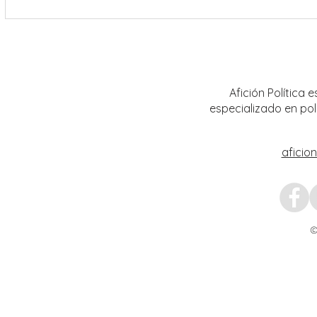
Encabeza Gobernador David Monreal
Refuer
Ávila primer Foro por la
estrat
Transformación del Campo
Nacion
Zacatecano
Afición Política
especializado en pol
aficio
©