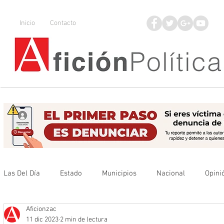
Inicio
Contacto
Las Del Día
Estado
Municipios
Nacional
Opini
Aficionzac
Que no se olvide
Legisladores
UAZ
Denuncia
11 dic 2023
2 min de lectura