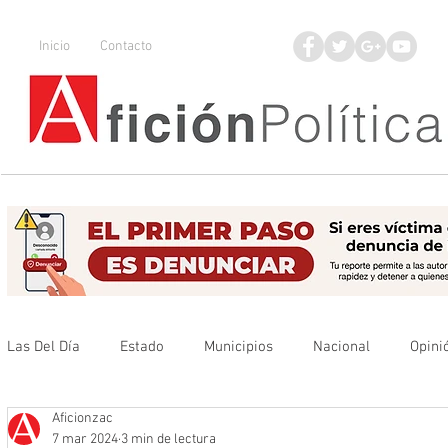
Inicio
Contacto
Las Del Día
Estado
Municipios
Nacional
Opini
Aficionzac
Que no se olvide
Legisladores
UAZ
Denuncia
7 mar 2024
3 min de lectura