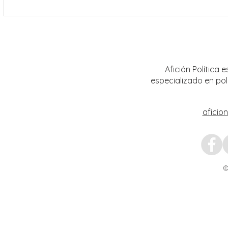
Encabeza Gobernador David Monreal
Refuer
Ávila primer Foro por la
estrat
Transformación del Campo
Nacion
Zacatecano
Afición Política
especializado en pol
aficio
©