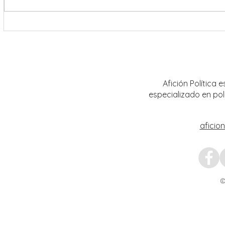
Abre INE convocatoria para ingresar
Realiz
al Servicio Profesional Electoral en
sobre 
plazas de Institutos Electorales
mujere
Estatales
Afición Política
especializado en pol
aficio
©