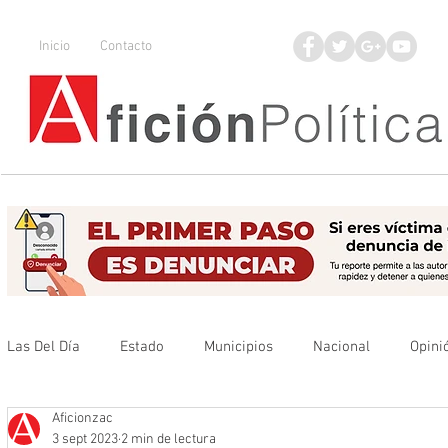
Inicio
Contacto
Las Del Día
Estado
Municipios
Nacional
Opini
Aficionzac
Que no se olvide
Legisladores
UAZ
Denuncia
3 sept 2023
2 min de lectura