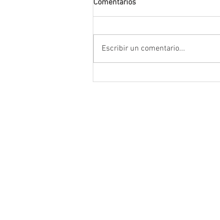
Comentarios
Escribir un comentario...
Encabeza Gobernador David M
Ávila primer Foro por la
Transformación del Campo
Zacatecano