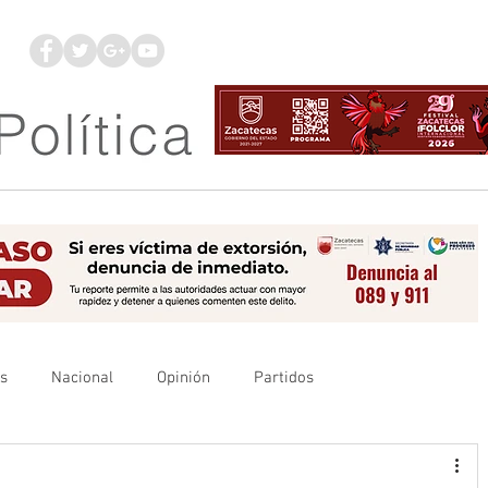
os
Nacional
Opinión
Partidos
es
UAZ
Denuncia
Poder Judicial