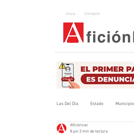
Inicio
Contacto
Las Del Día
Estado
Municipi
Aficionzac
Que no se olvide
Legislador
8 jun
3 min de lectura