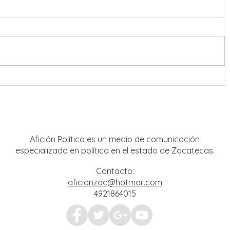
onreal
Refuerzan coordinación en
estrategia de seguridad para Feria
Nacional de Fresnillo
Afición Política es un medio de comunicación
especializado en política en el estado de Zacatecas.
Contacto:
aficionzac@hotmail.com
4921864015