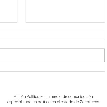
onreal
Refuerzan coordinación en
estrategia de seguridad para Feria
Nacional de Fresnillo
Afición Política es un medio de comunicación
especializado en política en el estado de Zacatecas.