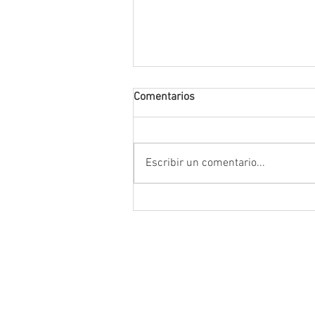
Comentarios
Escribir un comentario...
Encabeza Gobernador David M
Ávila primer Foro por la
Transformación del Campo
Zacatecano