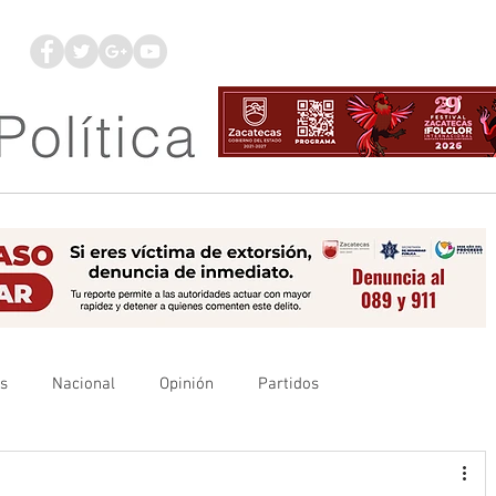
os
Nacional
Opinión
Partidos
es
UAZ
Denuncia
Poder Judicial