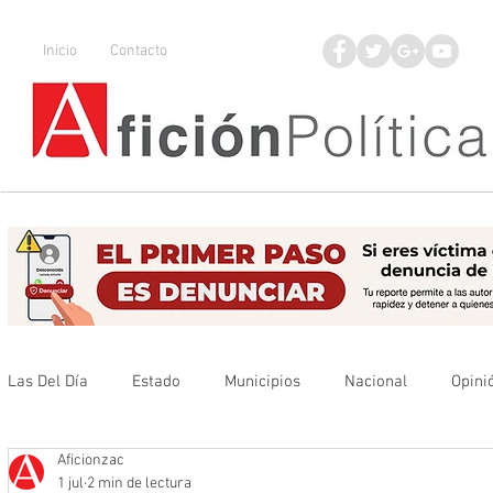
Inicio
Contacto
Las Del Día
Estado
Municipios
Nacional
Opini
Aficionzac
Que no se olvide
Legisladores
UAZ
Denuncia
1 jul
2 min de lectura