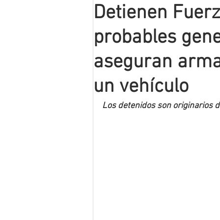
Detienen Fuerz
Mineros LNBP
probables gene
aseguran armam
un vehículo
Los detenidos son originarios 