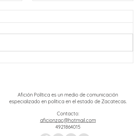
onreal
Refuerzan coordinación en
estrategia de seguridad para Feria
Nacional de Fresnillo
Afición Política es un medio de comunicación
especializado en política en el estado de Zacatecas.
Contacto:
aficionzac@hotmail.com
4921864015