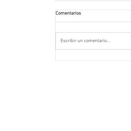
Comentarios
Escribir un comentario...
Encabeza Gobernador David M
Ávila primer Foro por la
Transformación del Campo
Zacatecano