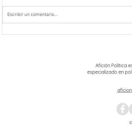
Escribir un comentario...
Anuncia Gobernador David Monreal
Operac
campaña estatal para prevenir y
estruc
combatir la extorsión en el campo
tigre 
zacatecano
invest
julio
Afición Política
especializado en pol
aficio
©