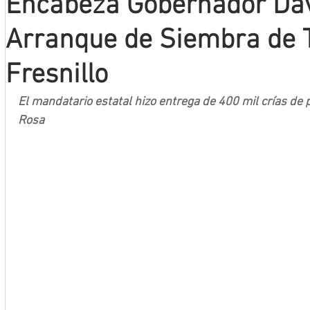
Encabeza Gobernador Dav
Arranque de Siembra de T
Mineros LNBP
Fresnillo
El mandatario estatal hizo entrega de 400 mil crías de p
Rosa