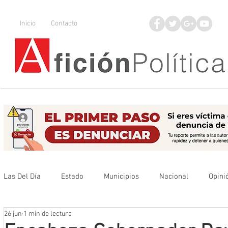
Inicio
Contacto
Las Del Día
Estado
Municipios
Nacional
Opini
26 jun
1 min de lectura
Que no se olvide
Legisladores
UAZ
Denuncia