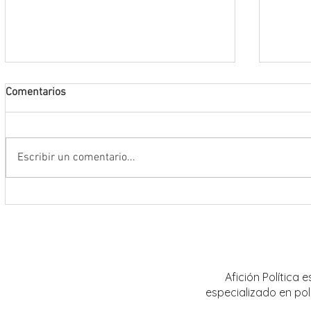
Comentarios
Escribir un comentario...
Encabeza Gobernador David Monreal
Refuer
Ávila primer Foro por la
estrat
Transformación del Campo
Nacion
Zacatecano
Afición Política
especializado en pol