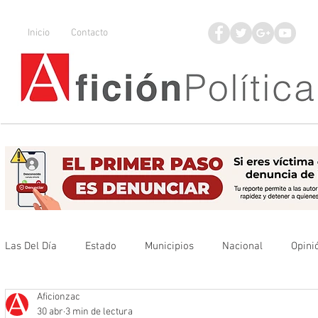
Inicio
Contacto
Las Del Día
Estado
Municipios
Nacional
Opini
Aficionzac
Que no se olvide
Legisladores
UAZ
Denuncia
30 abr
3 min de lectura