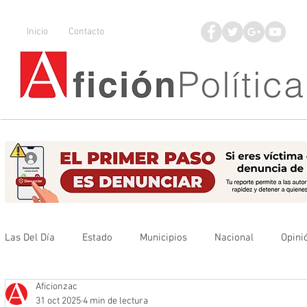
Inicio
Contacto
Las Del Día
Estado
Municipios
Nacional
Opini
Aficionzac
Que no se olvide
Legisladores
UAZ
Denuncia
31 oct 2025
4 min de lectura