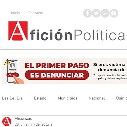
Inicio
Contacto
Las Del Día
Estado
Municipios
Nacional
Opini
Aficionzac
Que no se olvide
Legisladores
UAZ
Denuncia
28 jun
2 min de lectura