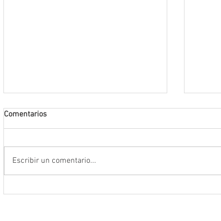
Comentarios
Escribir un comentario...
Da inicio el Festival Cultural y
Destac
Artístico de Guadalupe 2026
locale