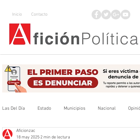
Inicio
Contacto
Las Del Día
Estado
Municipios
Nacional
Opini
Aficionzac
Que no se olvide
Legisladores
UAZ
Denuncia
18 may 2025
2 min de lectura