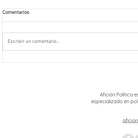
Comentarios
Escribir un comentario...
Abre INE convocatoria para ingresar
Realiz
al Servicio Profesional Electoral en
sobre 
plazas de Institutos Electorales
mujere
Estatales
Afición Política
especializado en pol
aficio