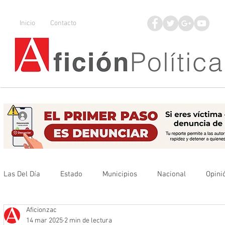
Inicio
Contacto
Las Del Día
Estado
Municipios
Nacional
Opini
Aficionzac
Que no se olvide
Legisladores
UAZ
Denuncia
14 mar 2025
2 min de lectura