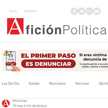
Inicio
Contacto
Las Del Día
Estado
Municipios
Nacional
Opini
Aficionzac
Que no se olvide
Legisladores
UAZ
Denuncia
15 may
2 min de lectura