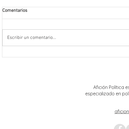
Comentarios
Escribir un comentario...
Encabeza Gobernador David Monreal
Refuer
Ávila primer Foro por la
estrat
Transformación del Campo
Nacion
Zacatecano
Afición Política
especializado en pol
aficio