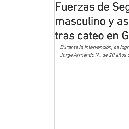
Fuerzas de Seg
Mineros LNBP
masculino y as
tras cateo en 
Durante la intervención, se log
Jorge Armando N., de 20 años 