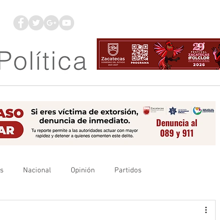
os
Nacional
Opinión
Partidos
es
UAZ
Denuncia
Poder Judicial