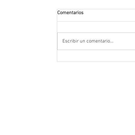
Comentarios
Escribir un comentario...
Anuncia Gobernador David Mo
campaña estatal para prevenir
combatir la extorsión en el ca
zacatecano