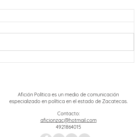
nreal
Operación Rastrillo debilita
 y
estructuras criminales; aseguran
mpo
tigre de bengala y avanzan
investigaciones por hechos del 18 de
julio
Afición Política es un medio de comunicación
especializado en política en el estado de Zacatecas.
Contacto:
aficionzac@hotmail.com
4921864015