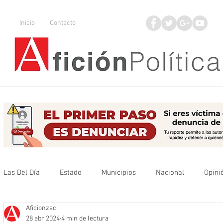
Inicio
Contacto
Las Del Día
Estado
Municipios
Nacional
Opini
Aficionzac
Que no se olvide
Legisladores
UAZ
Denuncia
28 abr 2024
4 min de lectura