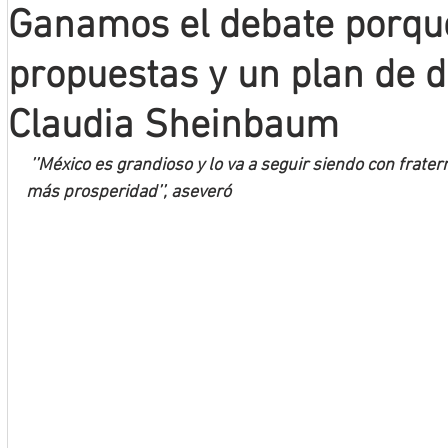
Ganamos el debate porq
Mineros LNBP
propuestas y un plan de d
Claudia Sheinbaum
 ’’México es grandioso y lo va a seguir siendo con fraternidad, con más justicia y con 
más prosperidad’’, aseveró 