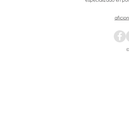
aficio
©