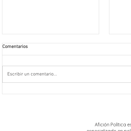
Comentarios
Escribir un comentario...
Abre INE convocatoria para ingresar
Realiz
al Servicio Profesional Electoral en
sobre 
plazas de Institutos Electorales
mujere
Estatales
Afición Política
especializado en pol