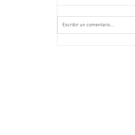
Escribir un comentario...
Da inicio el Festival Cultural y
Artístico de Guadalupe 2026