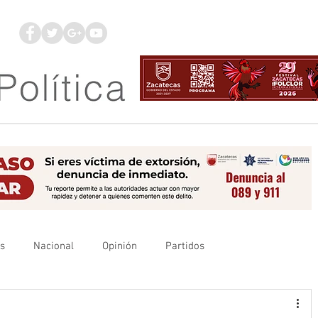
os
Nacional
Opinión
Partidos
es
UAZ
Denuncia
Poder Judicial