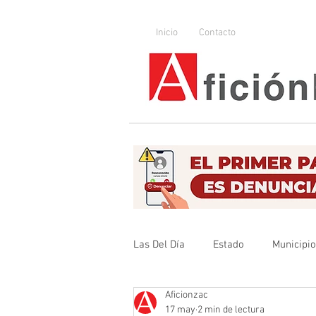
Inicio
Contacto
Las Del Día
Estado
Municipi
Aficionzac
Que no se olvide
Legislador
17 may
2 min de lectura