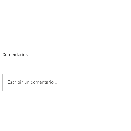
Comentarios
Escribir un comentario...
Encabeza Gobernador David Monreal
Refuer
Ávila primer Foro por la
estrat
Transformación del Campo
Nacion
Zacatecano