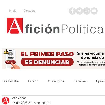
Inicio
Contacto
Las Del Día
Estado
Municipios
Nacional
Opini
Aficionzac
Que no se olvide
Legisladores
UAZ
Denuncia
16 dic 2025
2 min de lectura