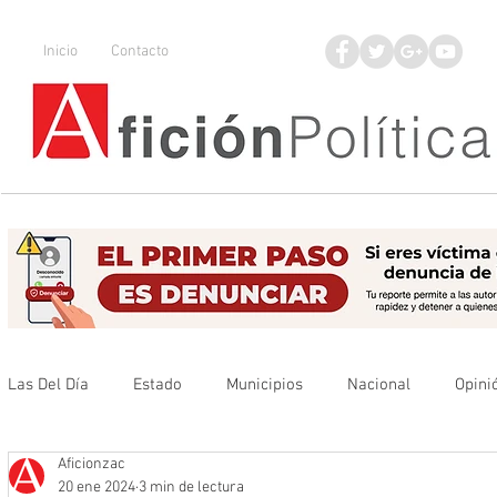
Inicio
Contacto
Las Del Día
Estado
Municipios
Nacional
Opini
Aficionzac
Que no se olvide
Legisladores
UAZ
Denuncia
20 ene 2024
3 min de lectura