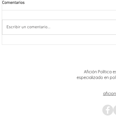
Comentarios
Escribir un comentario...
Encabeza Gobernador David Monreal
Refuer
Ávila primer Foro por la
estrat
Transformación del Campo
Nacion
Zacatecano
Afición Política
especializado en pol
aficio