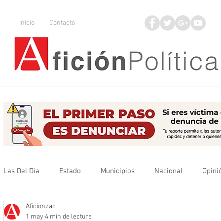
Inicio
Contacto
Las Del Día
Estado
Municipios
Nacional
Opini
Aficionzac
Que no se olvide
Legisladores
UAZ
Denuncia
1 may
4 min de lectura