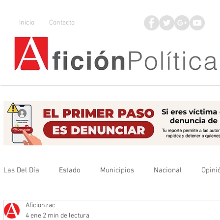
Inicio
Contacto
Las Del Día
Estado
Municipios
Nacional
Opini
Aficionzac
Que no se olvide
Legisladores
UAZ
Denuncia
4 ene
2 min de lectura