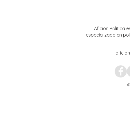
Encabeza Gobernador David Monreal
Refuer
Ávila primer Foro por la
estrat
Transformación del Campo
Nacion
Zacatecano
Afición Política
especializado en pol
aficio
©