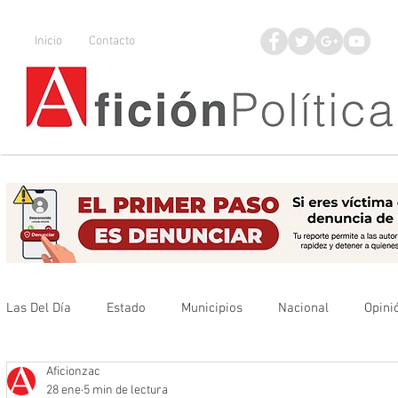
Inicio
Contacto
Las Del Día
Estado
Municipios
Nacional
Opini
Aficionzac
Que no se olvide
Legisladores
UAZ
Denuncia
28 ene
5 min de lectura