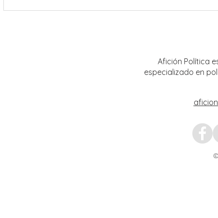
Encabeza Gobernador David Monreal
Refuer
Ávila primer Foro por la
estrat
Transformación del Campo
Nacion
Zacatecano
Afición Política
especializado en pol
aficio
©