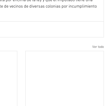
tá por encima de la ley y que el imputado tiene una 
te de vecinos de diversas colonias por incumplimiento 
Ver todo