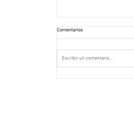
Comentarios
Escribir un comentario...
Da inicio el Festival Cultural y
Artístico de Guadalupe 2026