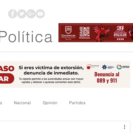
os
Nacional
Opinión
Partidos
es
UAZ
Denuncia
Poder Judicial