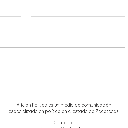
Destacan presencia de artistas
locales en Festival Cultural y
Artístico de Guadalupe 2026
Afición Política es un medio de comunicación
especializado en política en el estado de Zacatecas.
Contacto: