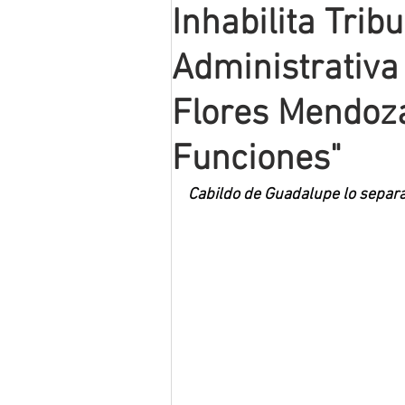
Inhabilita Trib
Mineros LNBP
Administrativa
Flores Mendoza
Funciones"
Cabildo de Guadalupe lo separa