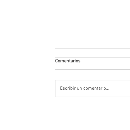
Comentarios
Escribir un comentario...
Encabeza Gobernador David M
Ávila primer Foro por la
Transformación del Campo