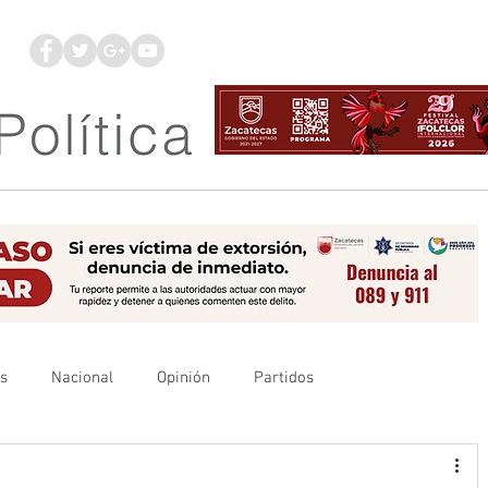
os
Nacional
Opinión
Partidos
es
UAZ
Denuncia
Poder Judicial