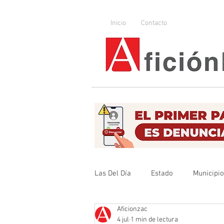
Inicio
Contacto
Las Del Día
Estado
Municipi
Aficionzac
Que no se olvide
Legislador
4 jul
1 min de lectura