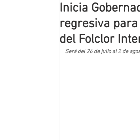
Inicia Goberna
Mineros LNBP
regresiva para 
del Folclor Int
Será del 26 de julio al 2 de ago