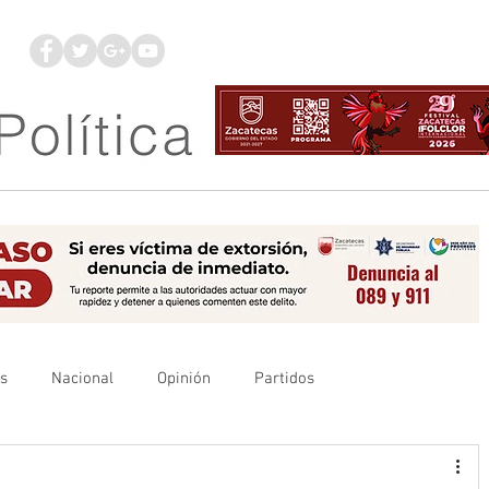
os
Nacional
Opinión
Partidos
es
UAZ
Denuncia
Poder Judicial