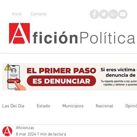
Inicio
Contacto
Las Del Día
Estado
Municipios
Nacional
Opini
Aficionzac
Que no se olvide
Legisladores
UAZ
Denuncia
8 mar 2024
1 min de lectura