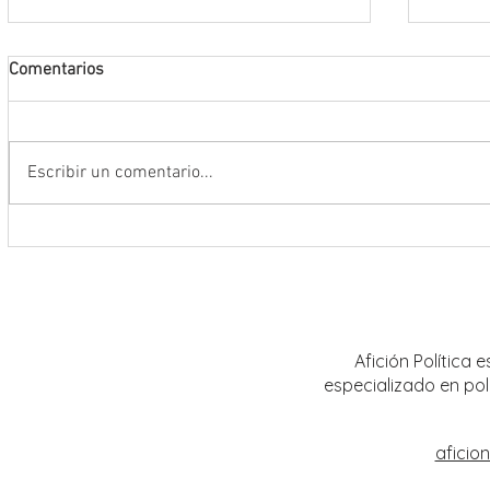
Comentarios
Escribir un comentario...
Conmemoran tercer centenario
El rit
luctuoso de Fray Margil de Jesús
bailar
Afición Política
especializado en pol
aficio