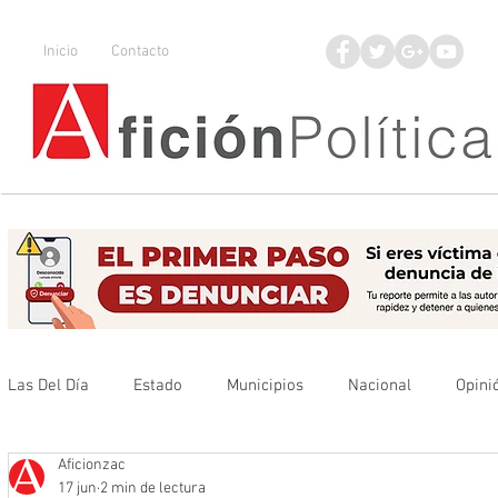
Inicio
Contacto
Las Del Día
Estado
Municipios
Nacional
Opini
Aficionzac
Que no se olvide
Legisladores
UAZ
Denuncia
17 jun
2 min de lectura