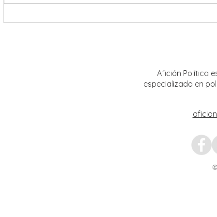
Encabeza Gobernador David Monreal
Refuer
Ávila primer Foro por la
estrat
Transformación del Campo
Nacion
Zacatecano
Afición Política
especializado en pol
aficio
©