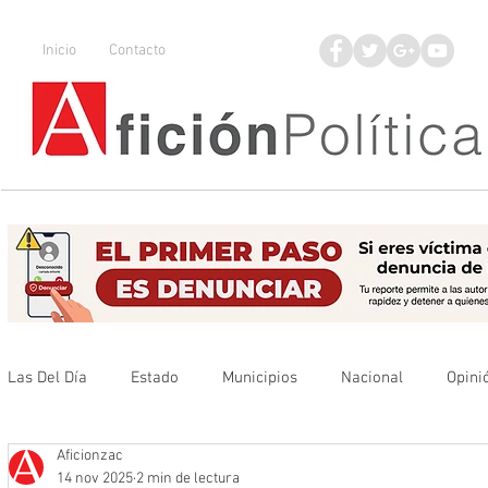
Inicio
Contacto
Las Del Día
Estado
Municipios
Nacional
Opini
Aficionzac
Que no se olvide
Legisladores
UAZ
Denuncia
14 nov 2025
2 min de lectura