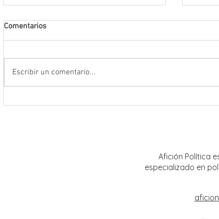
Comentarios
Escribir un comentario...
Estas vacaciones, el Centro Cultural
Alcanz
Helénico presenta su cartelera de
aliment
Agosto con propuestas para todas
Zacate
las edades y públicos
Shein
Afición Política
especializado en pol
aficio