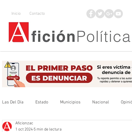
Inicio
Contacto
Las Del Día
Estado
Municipios
Nacional
Opini
Aficionzac
Que no se olvide
Legisladores
UAZ
Denuncia
1 oct 2024
5 min de lectura