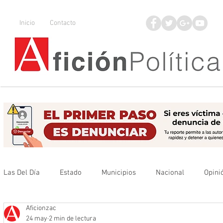
Inicio
Contacto
Las Del Día
Estado
Municipios
Nacional
Opini
Aficionzac
Que no se olvide
Legisladores
UAZ
Denuncia
24 may
2 min de lectura