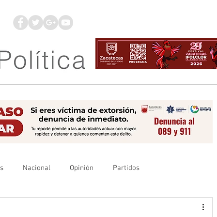
os
Nacional
Opinión
Partidos
es
UAZ
Denuncia
Poder Judicial