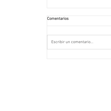
Comentarios
Escribir un comentario...
Conmemoran tercer centenari
luctuoso de Fray Margil de Je