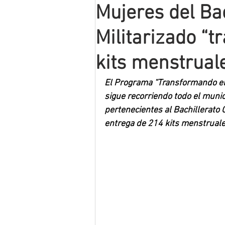
Mujeres del Ba
Mineros LNBP
Militarizado “t
kits menstrual
El Programa “Transformando el 
sigue recorriendo todo el muni
pertenecientes al Bachillerato G
entrega de 214 kits menstruale