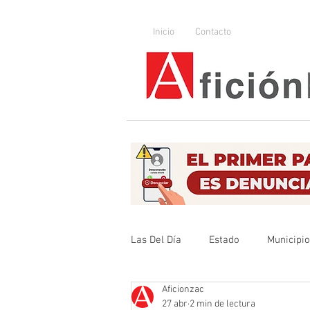
Inicio
Contacto
Las Del Día
Estado
Municipi
Aficionzac
Que no se olvide
Legislador
27 abr
2 min de lectura