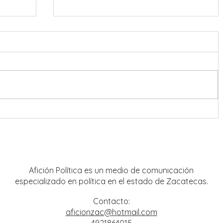
o
El ritmo de las “sonoras” puso a
sús
bailar a Guadalupe
Afición Política es un medio de comunicación
especializado en política en el estado de Zacatecas.
Contacto:
aficionzac@hotmail.com
4921864015