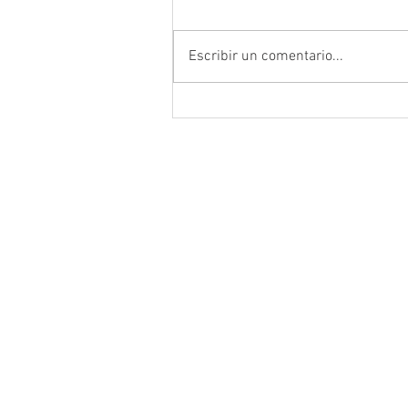
Escribir un comentario...
Anuncia Gobernador David Mo
campaña estatal para prevenir
combatir la extorsión en el ca
zacatecano