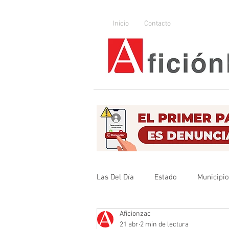
Inicio
Contacto
Las Del Día
Estado
Municipi
Aficionzac
Que no se olvide
Legislador
21 abr
2 min de lectura