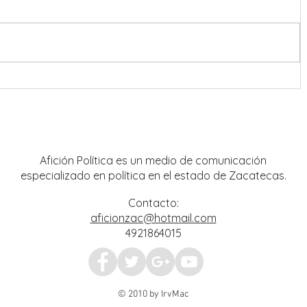
nreal
Operación Rastrillo debilita
 y
estructuras criminales; aseguran
mpo
tigre de bengala y avanzan
investigaciones por hechos del 18 de
julio
Afición Política es un medio de comunicación
especializado en política en el estado de Zacatecas.
Contacto:
aficionzac@hotmail.com
4921864015
© 2010 by IrvMac