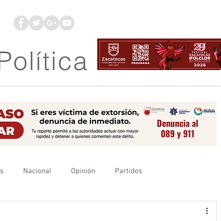
os
Nacional
Opinión
Partidos
es
UAZ
Denuncia
Poder Judicial