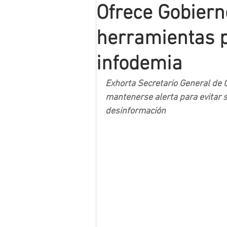
Ofrece Gobiern
Mineros LNBP
herramientas p
infodemia
Exhorta Secretario General de 
mantenerse alerta para evitar s
desinformación