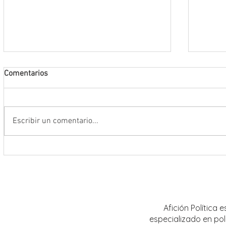
Comentarios
Escribir un comentario...
Da inicio el Festival Cultural y
Destac
Artístico de Guadalupe 2026
locale
Artíst
Afición Política
especializado en pol