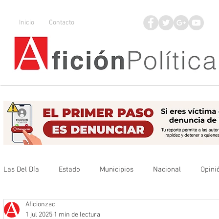
Inicio
Contacto
Las Del Día
Estado
Municipios
Nacional
Opini
Aficionzac
Que no se olvide
Legisladores
UAZ
Denuncia
1 jul 2025
1 min de lectura