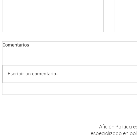
Comentarios
Escribir un comentario...
Abre INE convocatoria para ingresar
Realiz
al Servicio Profesional Electoral en
sobre 
plazas de Institutos Electorales
mujere
Estatales
Afición Política
especializado en pol