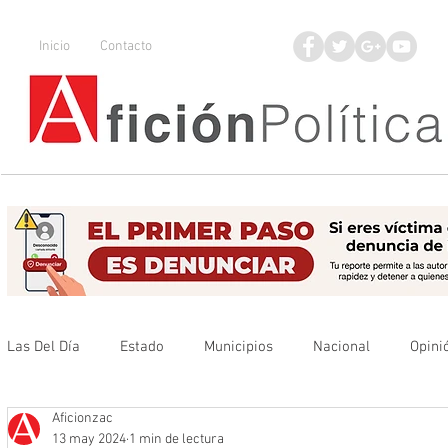
Inicio
Contacto
Las Del Día
Estado
Municipios
Nacional
Opini
Aficionzac
Que no se olvide
Legisladores
UAZ
Denuncia
13 may 2024
1 min de lectura