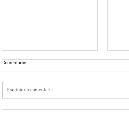
Comentarios
Escribir un comentario...
Anuncia Gobernador David Monreal
Operac
campaña estatal para prevenir y
estruc
combatir la extorsión en el campo
tigre 