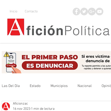
Inicio
Contacto
Las Del Día
Estado
Municipios
Nacional
Opini
Aficionzac
Que no se olvide
Legisladores
UAZ
Denuncia
16 nov 2023
1 min de lectura