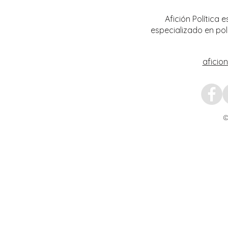
zacatecano
invest
julio
Afición Política
especializado en pol
aficio
©