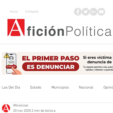
Inicio
Contacto
Las Del Día
Estado
Municipios
Nacional
Opini
Aficionzac
Que no se olvide
Legisladores
UAZ
Denuncia
20 nov 2025
2 min de lectura