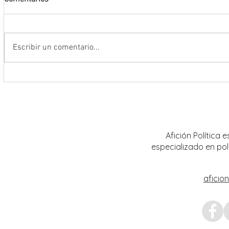
Escribir un comentario...
Encabeza Gobernador David Monreal
Refuer
Ávila primer Foro por la
estrat
Transformación del Campo
Nacion
Zacatecano
Afición Política
especializado en pol
aficio