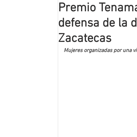
Premio Tenama
Mineros LNBP
defensa de la 
Zacatecas
Mujeres organizadas por una vid