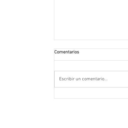
Comentarios
Escribir un comentario...
Encabeza Gobernador David M
Ávila primer Foro por la
Transformación del Campo
Zacatecano