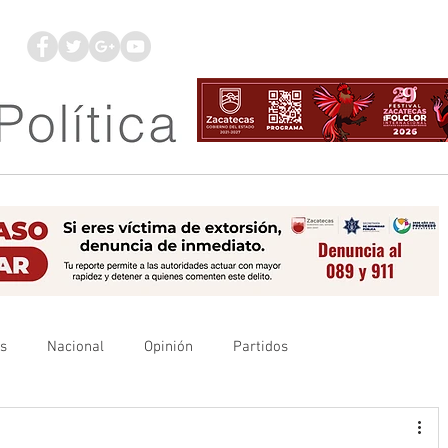
os
Nacional
Opinión
Partidos
es
UAZ
Denuncia
Poder Judicial